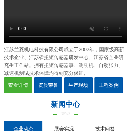
江苏兰菱机电科技有限公司成立于2002年，国家级高新
技术企业、江苏省扭矩传感器研发中心、江苏省企业研
究生工作站。拥有扭矩传感器事、测功机、自动张力、
减速机测试技术保障均得到充分保证。
查看详情
资质荣誉
生产现场
工程案例
新闻中心
NEWS
企业动态
展会实况
技术问答