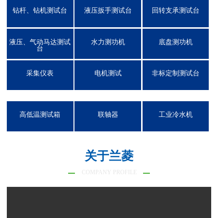
钻杆、钻机测试台
液压扳手测试台
回转支承测试台
液压、气动马达测试
水力测功机
底盘测功机
台
采集仪表
电机测试
非标定制测试台
高低温测试箱
联轴器
工业冷水机
关于兰菱
COMPANY PROFILE