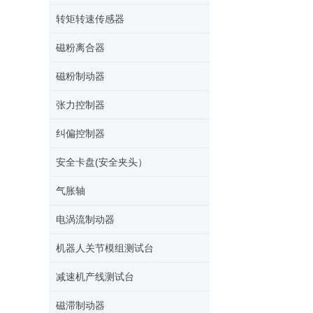
转矩转速传感器
磁粉离合器
磁粉制动器
张力控制器
纠偏控制器
安全卡盘(安全夹头）
气胀轴
电涡流制动器
机器人关节模组测试台
减速机产线测试台
磁滞制动器