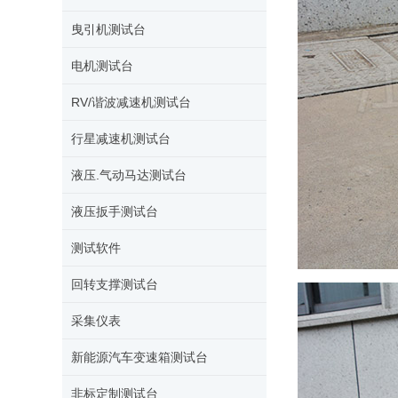
曳引机测试台
电机测试台
RV/谐波减速机测试台
行星减速机测试台
液压.气动马达测试台
液压扳手测试台
测试软件
回转支撑测试台
采集仪表
新能源汽车变速箱测试台
非标定制测试台