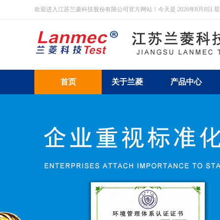
欢迎进入江苏兰菱科技股份有限公司官方网站！今天是
2026年8月8日 
首页
关于兰菱
产品中心