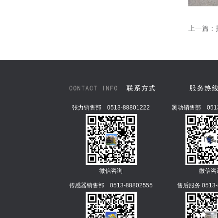
上一篇：
张力销售部 0513-88801222
测功销售部 0513-
微信咨询
微信咨
传感器销售部 0513-88802555
售后服务 0513-