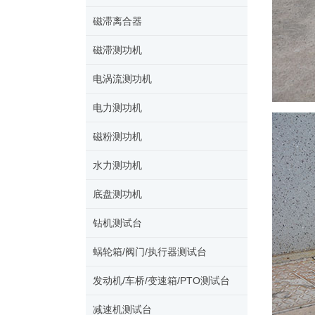
磁滞离合器
磁滞测功机
电涡流测功机
电力测功机
磁粉测功机
水力测功机
底盘测功机
钻机测试台
蜗轮箱/阀门/执行器测试台
发动机/车桥/变速箱/PTO测试台
减速机测试台