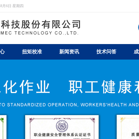
年8月6日 星期四
心
扭矩校准
新闻资讯
技术问答
成