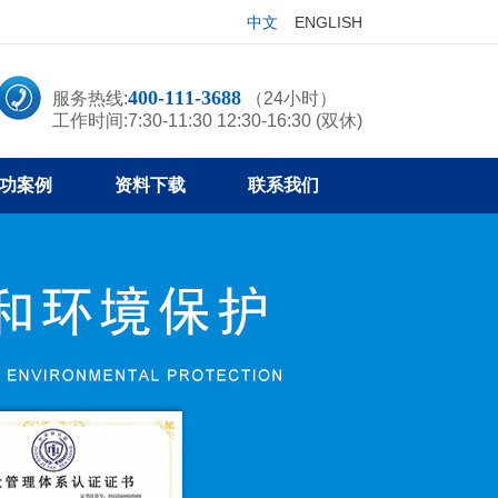
中文
ENGLISH
400-111-3688
服务热线:
（24小时）
工作时间:7:30-11:30 12:30-16:30 (双休)
功案例
资料下载
联系我们