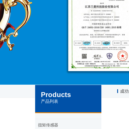
成功
Products
产品列表
扭矩传感器