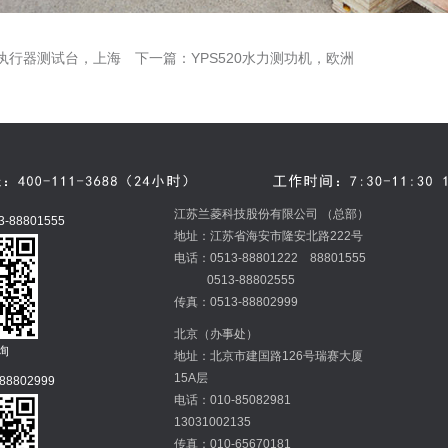
执行器测试台，上海
下一篇：
YPS520水力测功机，欧洲
江苏兰菱科技股份有限公司 （总部）
88801555
地址：江苏省海安市隆安北路222号
电话：0513-88801222 88801555
0513-88802555
传真：0513-88802999
北京（办事处）
询
地址：北京市建国路126号瑞赛大厦
15A层
88802999
电话：010-85082981
13031002135
传真：010-65670181