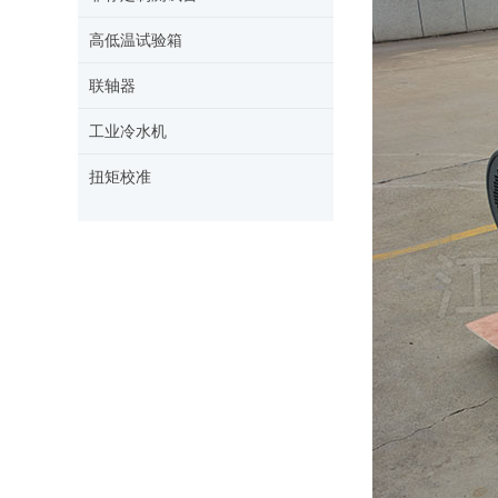
高低温试验箱
联轴器
工业冷水机
扭矩校准