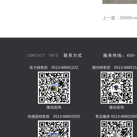
上一篇：
2000N
张力销售部 0513-88801222
测功销售部 0513-888015
微信咨询
微信咨询
传感器销售部 0513-88802555
售后服务 0513-8880299