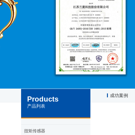
成功案例
Products
产品列表
扭矩传感器