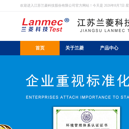
欢迎进入江苏兰菱科技股份有限公司官方网站！今天是
2026年8月7日 
首页
关于兰菱
产品中心