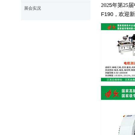
202
5
年
第
25
届
展会实况
F190
，欢迎新