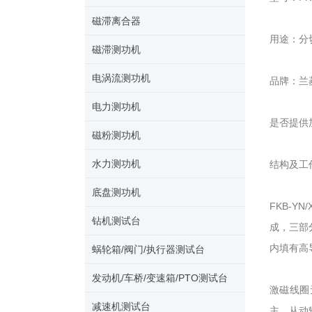
磁滞离合器
用途：分
磁滞测功机
电涡流测功机
品牌：兰
电力测功机
是否提供
磁粉测功机
水力测功机
结构及工
底盘测功机
FKB-
钻机测试台
成，三部
内填有高
蜗轮箱/阀门/执行器测试台
发动机/车桥/变速箱/PTO测试台
激磁线圈
减速机测试台
主、从动