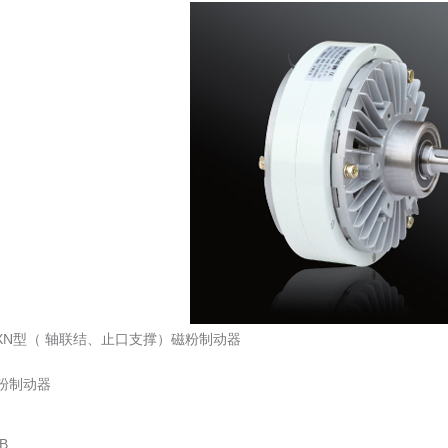
/XN型（
轴联结、止口支撑
）磁粉制动器
粉制动器
B