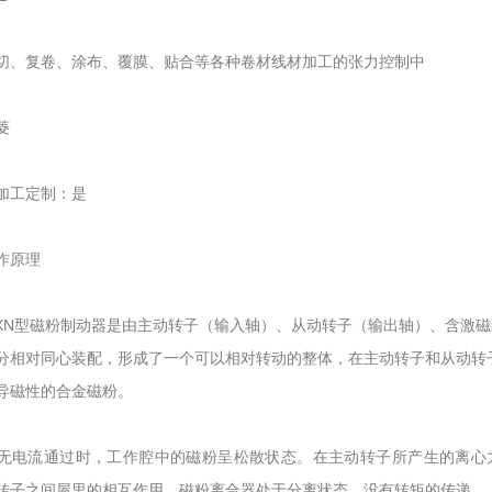
切、复卷、涂布、覆膜、贴合等各种卷材线材加工的张力控制中
菱
加工定制：是
作原理
YN/XN型磁粉制动器是由主动转子（输入轴）、从动转子（输出轴）、含激
分相对同心装配，形成了一个可以相对转动的整体，在主动转子和从动转
导磁性的合金磁粉。
无电流通过时，工作腔中的磁粉呈松散状态。在主动转子所产生的离心
转子之间屋里的相互作用，磁粉离合器处于分离状态，没有转矩的传递。