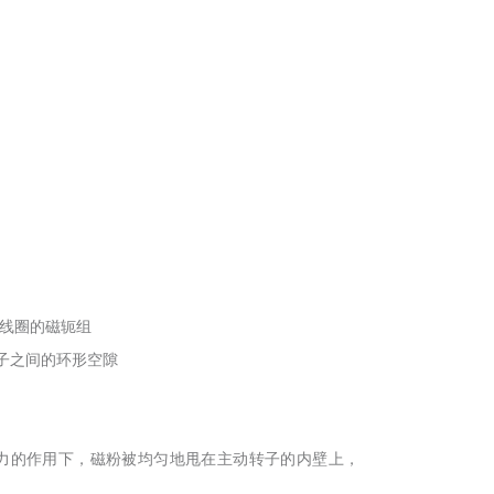
磁线圈的磁轭组
子之间的环形空隙
力的作用下，磁粉被均匀地甩在主动转子的内壁上，