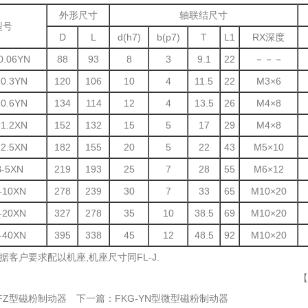
外形尺寸
轴联结尺寸
型号
D
L
d(h7)
b(p7)
T
L1
RX深度
0.06YN
88
93
8
3
9.1
22
－－－
-0.3YN
120
106
10
4
11.5
22
M3×6
-0.6YN
134
114
12
4
13.5
26
M4×8
-1.2XN
152
132
15
5
17
29
M4×8
-2.5XN
182
155
20
5
22
43
M5×10
-5XN
219
193
25
7
28
55
M6×12
-10XN
278
239
30
7
33
65
M10×20
-20XN
327
278
35
10
38.5
69
M10×20
-40XN
395
338
45
12
48.5
92
M10×20
据客户要求配以机座,机座尺寸同FL-J.
【
FZ型磁粉制动器
下一篇：
FKG-YN型微型磁粉制动器