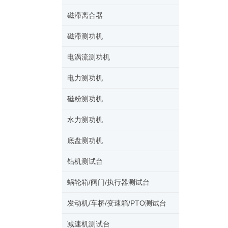
磁滞离合器
磁滞测功机
电涡流测功机
电力测功机
磁粉测功机
水力测功机
底盘测功机
钻机测试台
蜗轮箱/阀门/执行器测试台
发动机/车桥/变速箱/PTO测试台
减速机测试台