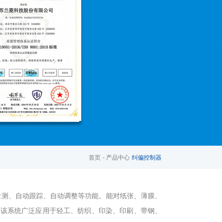
首页
-
产品中心
纠偏控制器
检测、自动跟踪、自动调整等功能。能对纸张、薄膜、
。该系统广泛应用于轻工、纺织、印染、印刷、带钢、