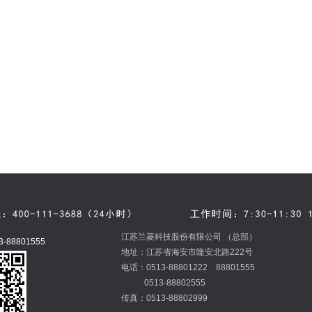
江苏兰菱科技股份有限公司 （总部）
88801555
地址：江苏省海安市隆安北路222号
电话：0513-88801222 88801555
0513-88802555
传真：0513-88802999