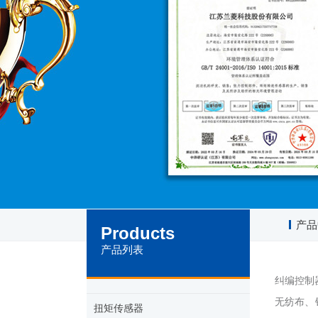
产品
Products
产品列表
纠编控制
无纺布、
扭矩传感器