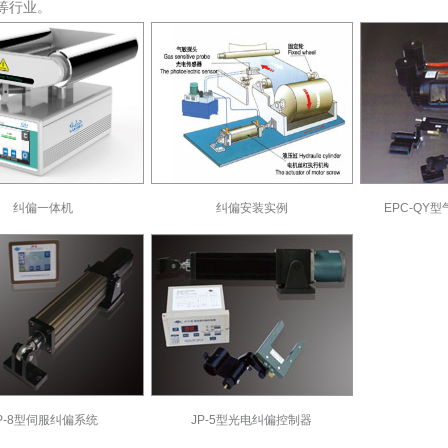
等行业。
纠偏一体机
纠偏安装实例
EPC-QY
P-8型伺服纠偏系统
JP-5型光电纠偏控制器