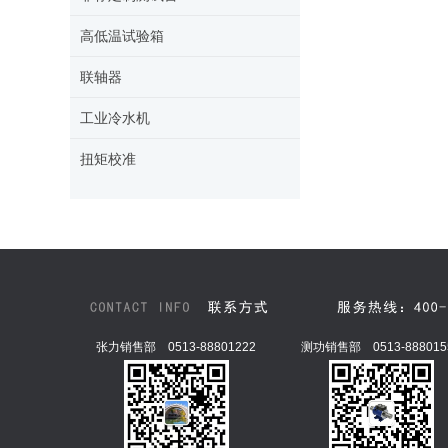
高低温试验箱
联轴器
工业冷水机
扭矩校准
张力销售部 0513-88801222
测功销售部 0513-888015