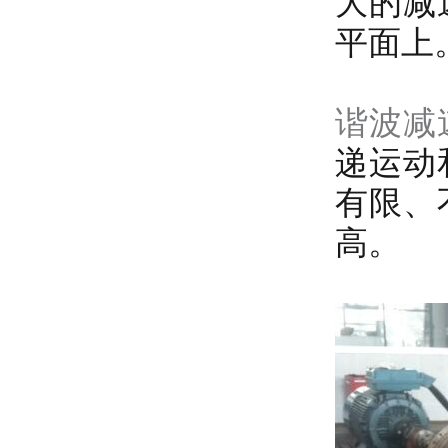
大的减
平面上
谐波减
递运动
有限、
高。