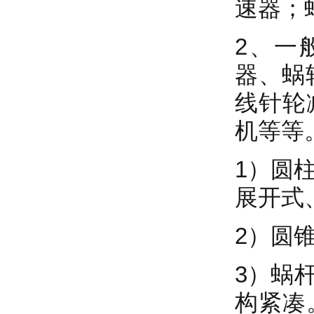
速器；
2、一
器、蜗
线针轮
机等等
1）圆
展开式
2）圆
3）蜗
构紧凑