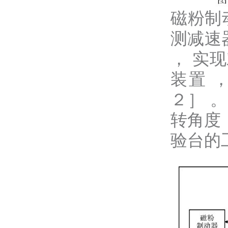
磁粉制
测减速
， 实
装置 
２］ 
转角度
验台的