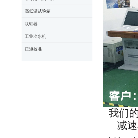
高低温试验箱
联轴器
工业冷水机
扭矩校准
我们的
减速机