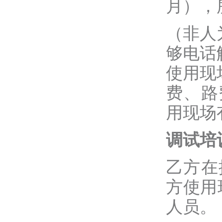
月），
（非人
够电话
使用现
费、路
用现场
调试培
乙方在
方使用
人员。