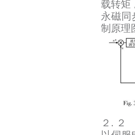
载转矩 
永磁同
制原理图
２. 
以伺服