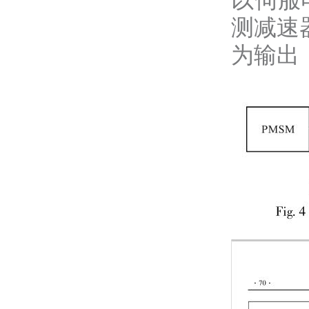
测减速器
为输出