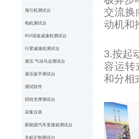
交流换
曳引机测试台
动机和
电机测试台
RV/谐波减速机测试台
行星减速机测试台
3.按
液压.气动马达测试台
容运转
液压扳手测试台
和分相
测试软件
回转支撑测试台
采集仪表
新能源汽车变速箱测试台
非标定制测试台