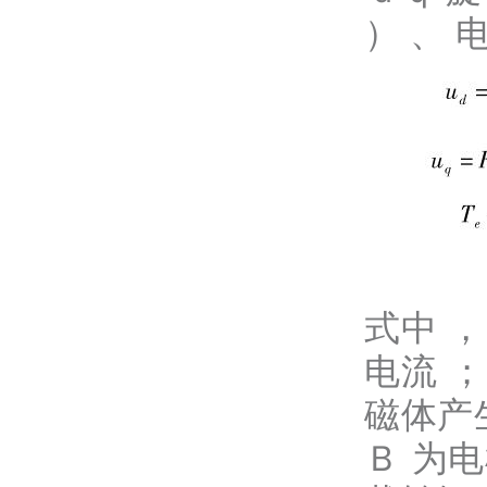
） 、 
式中 ，
电流 ；
磁体产生
Ｂ 为电