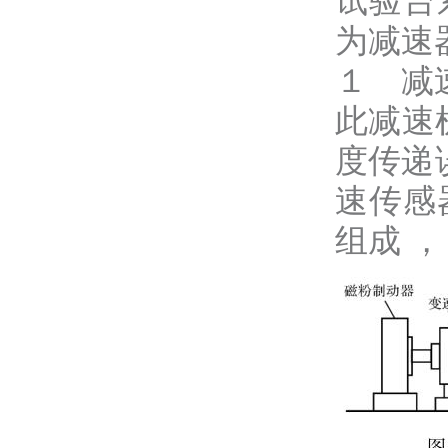
试验台
为减速
１ 减
此减速
度传递
速传感
组成 ，