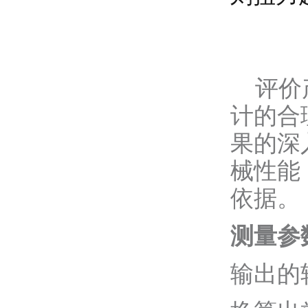
评价产
计的合
果的深
械性能
依据。
测量参
输出
的