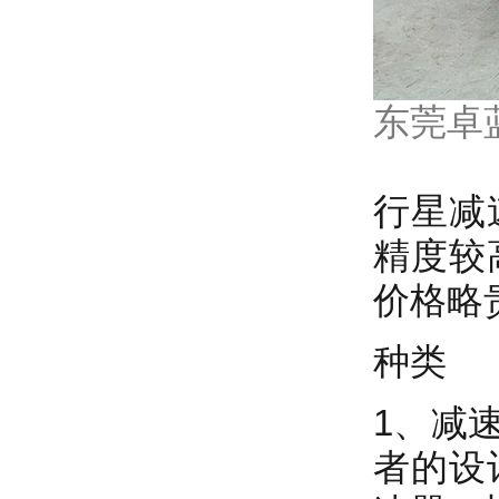
东莞卓
行星减
精度较
价格略
种类
1、减
者的设