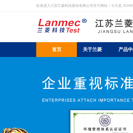
欢迎进入江苏兰菱科技股份有限公司官方网站！今天是
2026
首页
关于兰菱
产品中