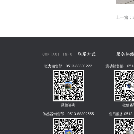
上一篇：
张力销售部 0513-88801222
测功销售部 0513-
微信咨询
微信咨
传感器销售部 0513-88802555
售后服务 0513-