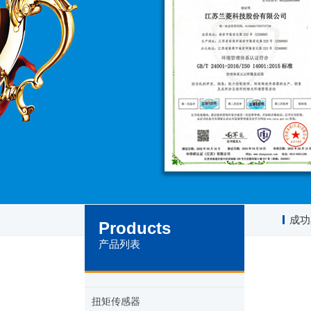
成功
Products
产品列表
扭矩传感器