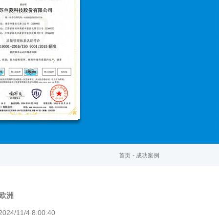
首页
-
成功案例
，欧洲
/11/4 8:00:40