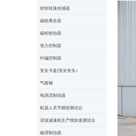
转矩转速传感器
磁粉离合器
磁粉制动器
张力控制器
纠偏控制器
安全卡盘(安全夹头）
气胀轴
电涡流制动器
机器人关节模组测试台
谐波减速机生产线快速测试台
磁滞制动器