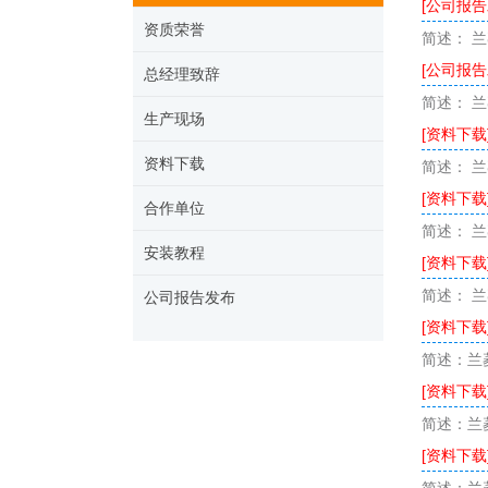
[公司报告
资质荣誉
简述： 兰
[公司报告
总经理致辞
简述： 兰
生产现场
[资料下载
资料下载
简述： 
[资料下载
合作单位
简述： 
安装教程
[资料下载
简述： 兰
公司报告发布
[资料下载
简述：兰
[资料下载
简述：兰
[资料下载