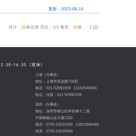
更新：2023-06-14
共计：
20
条记录 页次：
1
/2 每页：
10
条
1
[
2
]
:
上海（办事处）
地址：上海市安远路728弄
电话：021-52992939 13162580666
电话：传真：021-52992539
深圳（办事处）
地址：深圳市南山区科技南十二路
中国检验认证大厦1202
电话：0755-23029266 13612806485
传真：0755-23029566