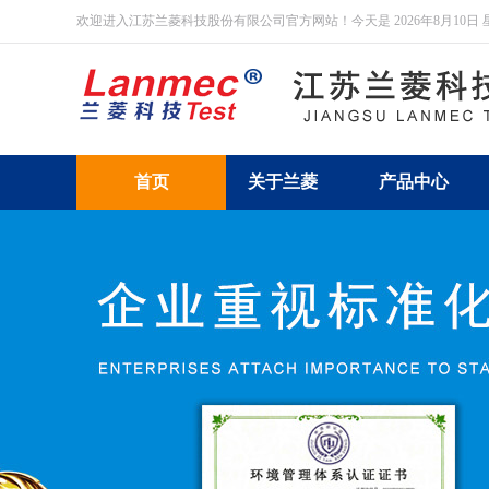
欢迎进入江苏兰菱科技股份有限公司官方网站！今天是
2026年8月10日
首页
关于兰菱
产品中心