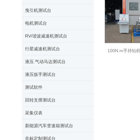
曳引机测试台
电机测试台
RV/谐波减速机测试台
行星减速机测试台
100N.m手持
液压.气动马达测试台
液压扳手测试台
测试软件
回转支撑测试台
采集仪表
新能源汽车变速箱测试台
非标定制测试台