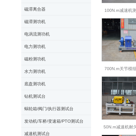
磁滞离合器
100N.m减速
磁滞测功机
电涡流测功机
电力测功机
磁粉测功机
700N.m关节
水力测功机
底盘测功机
钻机测试台
蜗轮箱/阀门/执行器测试台
发动机/车桥/变速箱/PTO测试台
50N.m减速机
减速机测试台