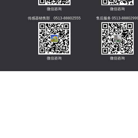
微信咨询
微信咨询
传感器销售部 0513-88802555
售后服务 0513-8880299
微信咨询
微信咨询