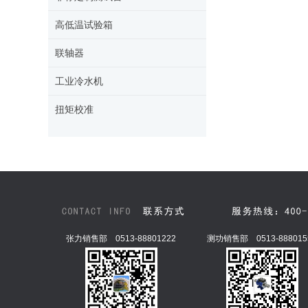
高低温试验箱
联轴器
工业冷水机
扭矩校准
张力销售部 0513-88801222
测功销售部 0513-888015