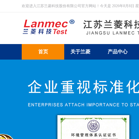
欢迎进入江苏兰菱科技股份有限公司官方网站！今天是
2026年8月8日 
首页
关于兰菱
产品中心