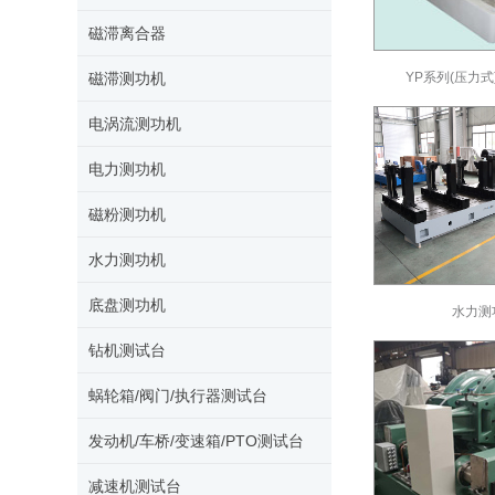
磁滞离合器
磁滞测功机
YP系列(压力
电涡流测功机
电力测功机
磁粉测功机
水力测功机
底盘测功机
水力测
钻机测试台
蜗轮箱/阀门/执行器测试台
发动机/车桥/变速箱/PTO测试台
减速机测试台