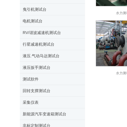
曳引机测试台
水力测
电机测试台
RV/谐波减速机测试台
行星减速机测试台
液压.气动马达测试台
液压扳手测试台
水力测
测试软件
回转支撑测试台
采集仪表
新能源汽车变速箱测试台
非标定制测试台