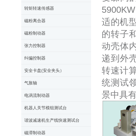
5900
转矩转速传感器
适的机
磁粉离合器
的转子
磁粉制动器
动壳体
张力控制器
递到外
纠偏控制器
转速计
安全卡盘(安全夹头）
统测试
气胀轴
景中具
电涡流制动器
机器人关节模组测试台
谐波减速机生产线快速测试台
磁滞制动器