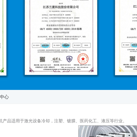
中心
机产品适用于激光设备冷却，注塑、镀膜、医药化工、液压等行业。