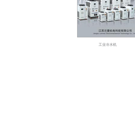
工业冷水机