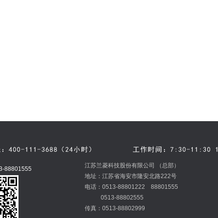
江苏兰菱科技股份有限公司 （总部）
88801555
地址：江苏省海安市隆安北路222号
电话：0513-88801222 88801555
0513-88802555
传真：0513-88802999