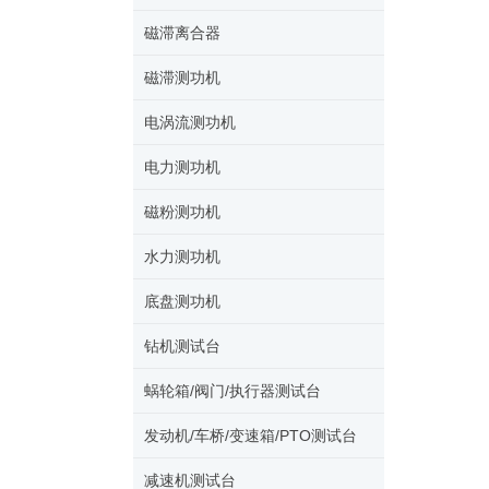
磁滞离合器
磁滞测功机
电涡流测功机
电力测功机
磁粉测功机
水力测功机
底盘测功机
钻机测试台
蜗轮箱/阀门/执行器测试台
发动机/车桥/变速箱/PTO测试台
减速机测试台